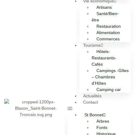
Vie économique
Artisans
Santé/Bien-
être
Restauration
Alimentation
Commerces
Tourisme
Hôtels-
Restaurants-
Cafés
Campings -Gîtes
– Chambres
d’Hôtes
Camping car
Actualités
Contact
St Bonnet
Arbres
Fonts
Historique