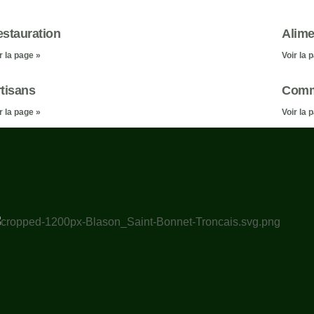
stauration
Alime
r la page »
Voir la 
tisans
Comm
r la page »
Voir la 