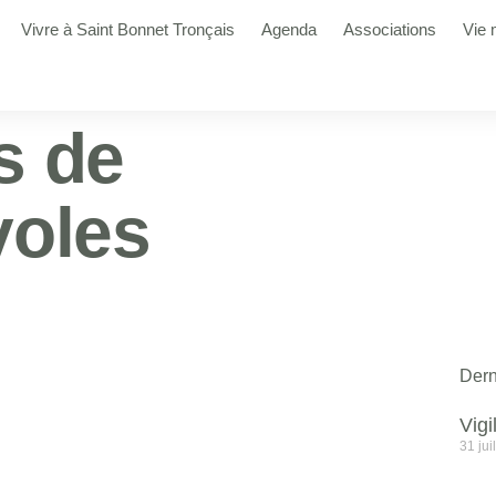
Vivre à Saint Bonnet Tronçais
Agenda
Associations
Vie 
s de
voles
Dern
Vig
31 jui