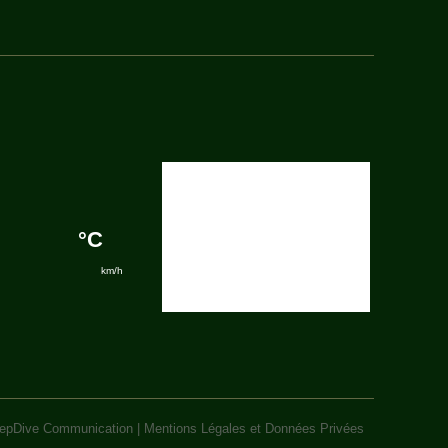
epDive Communication
|
Mentions Légales et Données Privées