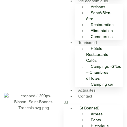
Vie économique
Artisans
Santé/Bien-
être
Restauration
Alimentation
Commerces
Tourisme
Hôtels-
Restaurants-
Cafés
Campings -Gîtes
– Chambres
d’Hôtes
Camping car
Actualités
Contact
St Bonnet
Arbres
Fonts
Historique