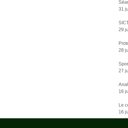
Séan
31 j
SIC
29 j
Prot
28 j
Sport
27 j
Anal
16 j
Le c
16 j