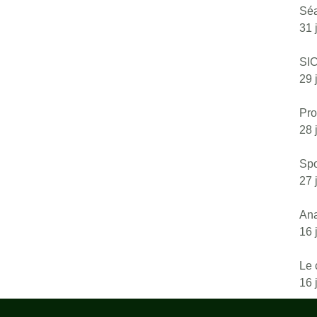
Séa
31 
SI
29 
Pro
28 
Spo
27 
Ana
16 
Le 
16 