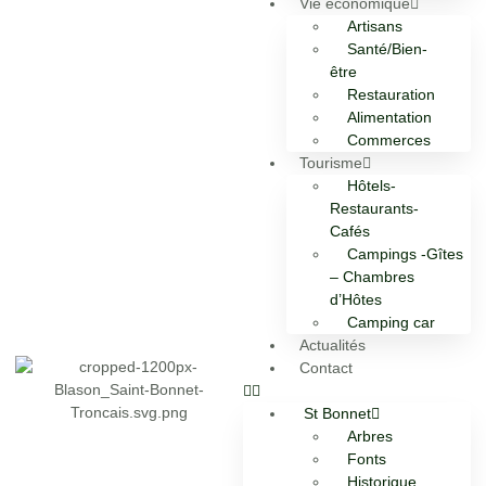
Vie économique
Artisans
Santé/Bien-
être
Restauration
Alimentation
Commerces
Tourisme
Hôtels-
Restaurants-
Cafés
Campings -Gîtes
– Chambres
d’Hôtes
Camping car
Actualités
Contact
St Bonnet
Arbres
Fonts
Historique