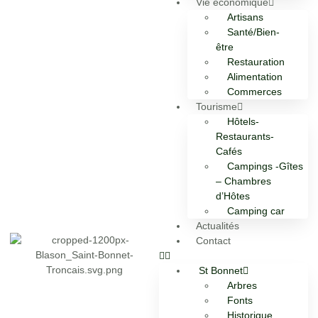
Vie économique
Artisans
Santé/Bien-
être
Restauration
Alimentation
Commerces
Tourisme
Hôtels-
Restaurants-
Cafés
Campings -Gîtes
– Chambres
d’Hôtes
Camping car
Actualités
Contact
St Bonnet
Arbres
Fonts
Historique