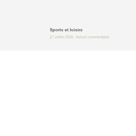
Sports et loisirs
27 juillet 2026
Aucun commentaire
Analyse de l’étang
16 juillet 2026
Aucun commentaire
Le coup de coeur des correspondants
16 juillet 2026
Aucun commentaire