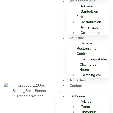
Vie économique
Artisans
Santé/Bien-
être
Restauration
Alimentation
Commerces
Tourisme
Hôtels-
Restaurants-
Cafés
Campings -Gîtes
– Chambres
d’Hôtes
Camping car
Actualités
Contact
St Bonnet
Arbres
Fonts
Historique