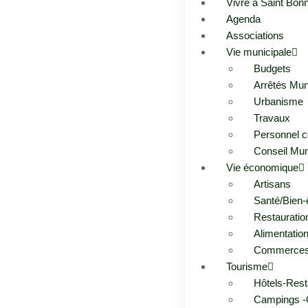
Vivre à Saint Bon
Agenda
Associations
Vie municipale
Budgets
Arrêtés Mun
Urbanisme
Travaux
Personnel 
Conseil Mun
Vie économique
Artisans
Santé/Bien-
Restauratio
Alimentatio
Commerce
Tourisme
Hôtels-Rest
Campings -