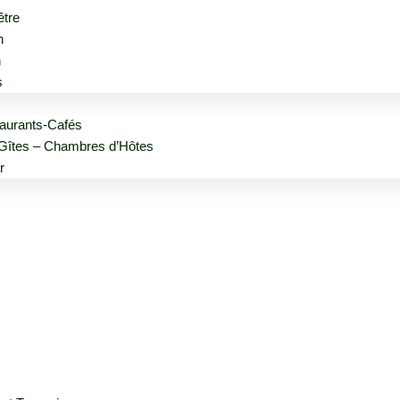
être
n
n
s
aurants-Cafés
Gîtes – Chambres d’Hôtes
r