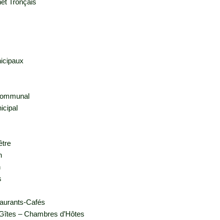
net Tronçais
icipaux
communal
icipal
être
n
n
s
aurants-Cafés
Gîtes – Chambres d’Hôtes